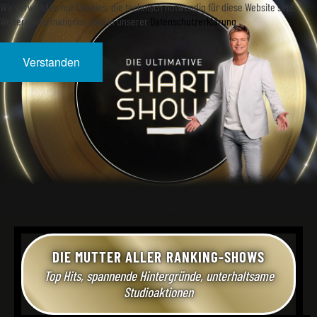
Wir verwenden nur Cookies, die technisch notwendig für diese Website sind.
Weitere Informationen sind in unserer
Datenschutzerklärung
Verstanden
DIE MUTTER ALLER RANKING-SHOWS
Top Hits, spannende Hintergründe, unterhaltsame
Studioaktionen