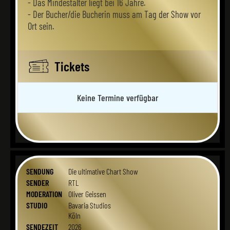
- Das Mindestalter liegt bei 16 Jahre.
- Der Bucher/die Bucherin muss am Tag der Show vor
Ort sein.
Tickets
Keine Termine verfügbar
SENDUNG
Die ultimative Chart Show
SENDER
RTL
MODERATION
Oliver Geissen
STUDIO
Bavaria Studios
Köln
SENDEZEIT
2026