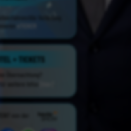
eilverfahren/die Verlosung
unseren
eTICKER
TEL + TICKETS
ine Übernachtung?
für weitere Infos
[hier]
.
TENT
von der