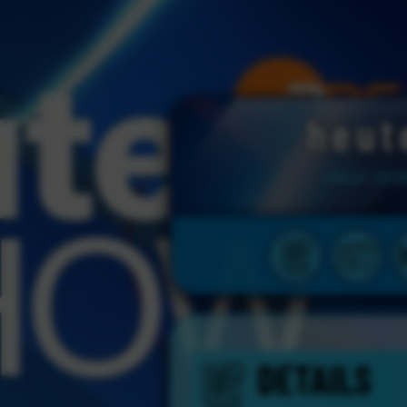
heu
neue ter
DETAILS