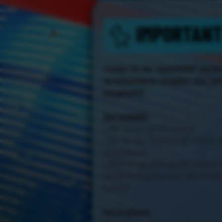
IMPORTAN
Tickets für die "heuteSHOW" werden
Verteilverfahren vergeben. Alle Te
ausgebucht!
Das bedeutet:
• Alle Tickets werden verlost.
• Nur wer den "heuteSHOW" eTicker a
Verlosung teil.
• Wenn ihr gezogen werdet, erhaltet 
Kaufberechtigungs-Code. Nur mit di
buchen.
Gut zu wissen: