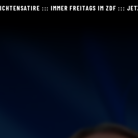
 ZDF ::: JETZT MIT OFFIZIELLEM FANSHOP DER Z