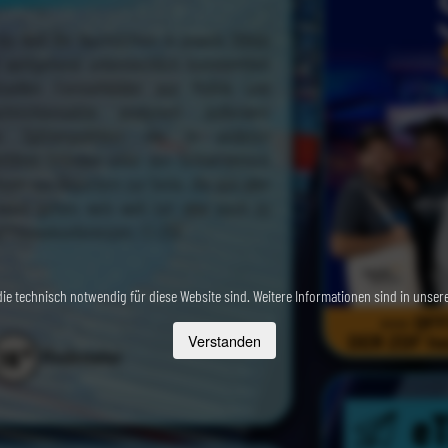
die Welt der Nachrichten in jeweils 30min
nd weitgehend unbestechlich kommentiert
uellen Fernsehbilder aus Politik und
hrichtensatire analysiert außerdem
er Spitzenpolitiker, die in anderen
itären Gründen unter den Schneidetisch
Team von Reportern zur Seite, die aus aller
ahin gehen, wo’s weh tut: also auch zu
nd Pressekonferenzen. © ZDF
ie technisch notwendig für diese Website sind. Weitere Informationen sind in unser
Verstanden
+
16
Mindestalter
e