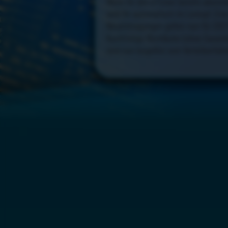
Wenn ihr den eTicker bereits abonnie
seid ihr automatisch im Lostopf. Ein
Neueintragungen gelten nun für 2027
Kurzfristige Rückläufer (ohne Garant
sind nun losgelöst vom Verteilverfah