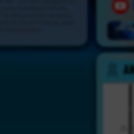
rt habt – auch schon seit längerer Zeit –
e erneute Anmeldung ist nicht nötig.
! Wir drücken euch allen die Daumen.
ie) für die Termine bis Ende des Jahres
ren einmalig buchbar!
A