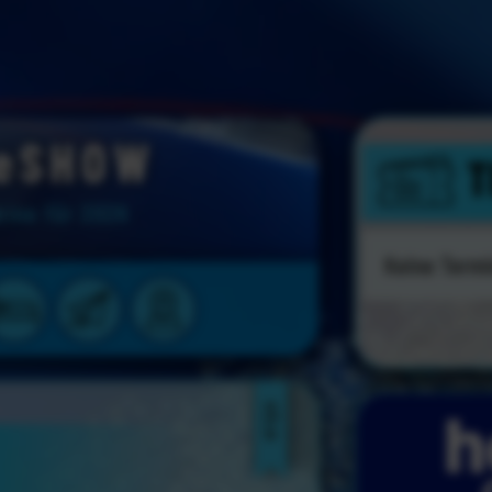
teSHOW
T
mine für 2026
Keine Termi
KÖLN