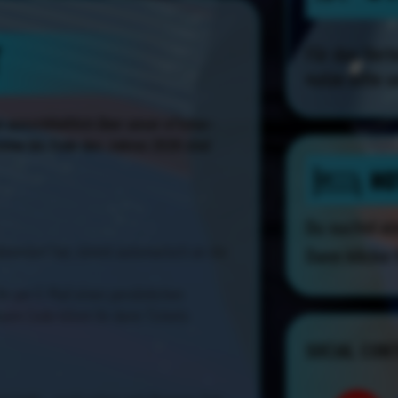
T
Für das Vert
nutze bitte 
 ausschließlich über unser eTicker-
rmine bis Ende des Jahres 2026 sind
HO
Du suchst e
bonniert hat, nimmt automatisch an der
Dann klicke 
ihr per E-Mail einen persönlichen
esem Code könnt ihr dann Tickets
SOCIAL CON