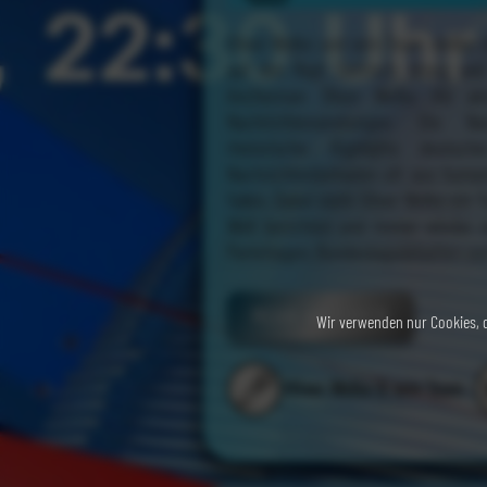
Oliver Welke und sein Team stellen 
auf den Kopf. Satirisch, bissig u
Anchorman Oliver Welke die akt
Nachrichtensendungen. Die Nac
rhetorische Highlights deutsch
Nachrichtenformaten oft aus human
fallen. Dabei steht Oliver Welke ein 
Welt berichten und immer wieder d
Parteitagen, Bundestagsdebatten u
MEHR ANZEIGEN
Wir verwenden nur Cookies, d
Oliver Welke & sein Team