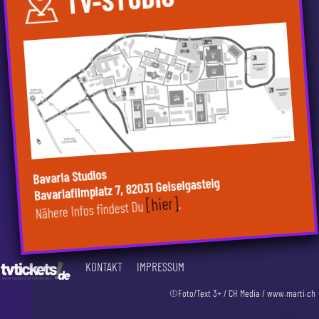
Bavaria Studios
Bavariafilmplatz 7, 82031 Geiselgasteig
[hier]
.
Nähere Infos findest Du
KONTAKT
IMPRESSUM
©Foto/Text 3+ / CH Media / www.marti.ch