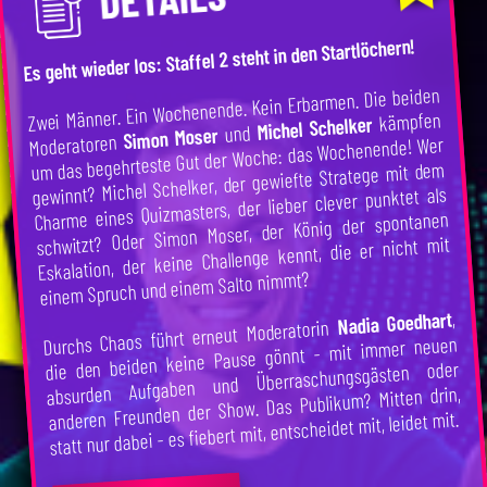
Es geht wieder los: Staffel 2 steht in den Startlöchern!
Zwei Männer. Ein Wochenende. Kein Erbarmen. Die beiden
kämpfen
Michel Schelker
und
Simon Moser
Moderatoren
um das begehrteste Gut der Woche: das Wochenende! Wer
gewinnt? Michel Schelker, der gewiefte Stratege mit dem
Charme eines Quizmasters, der lieber clever punktet als
schwitzt? Oder Simon Moser, der König der spontanen
Eskalation, der keine Challenge kennt, die er nicht mit
einem Spruch und einem Salto nimmt?
,
Nadia Goedhart
Durchs Chaos führt erneut Moderatorin
die den beiden keine Pause gönnt - mit immer neuen
absurden Aufgaben und Überraschungsgästen oder
anderen Freunden der Show. Das Publikum? Mitten drin,
statt nur dabei - es fiebert mit, entscheidet mit, leidet mit.