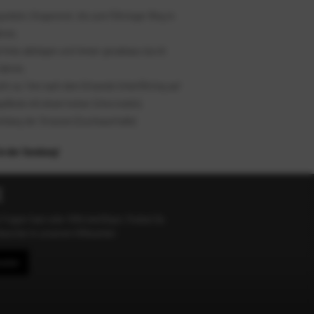
poldstr./Ungererstr. bis zum Föhringer Ring in
hren.
el links abbiegen und immer geradeaus durch
fahren.
ch ca. 1 km nach dem Ortsende Unterföhring auf
kgelände mit einem hohen Schornstein).
ntlang der Strassen (Zuschauerhalle)
in der Sendung!
E
 Fragen hast oder Hilfe benötigst, findest Du
ntworten in unserem Hilfecenter:
.
center