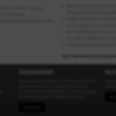
Über den Frankfurter Ring oder Leo
stieg in Buslinie 231 - Ausstieg
Richtung Unterföhring/lsmaning fa
- und Gewerbepark.
Ausfahrt Unterföhring. An der Amp
line 231- Ausstieg Haltestelle lsmaning,
Unterföhring in Richtung lsmaning 
Das PLAZAMEDIA-Gelände befindet si
der rechten Seite (Backstein-Fabri
Parkplätze am Parkhaus Süd oder e
Unser Team wünscht euch viel Spaß 
ZUSCHAUERGAST
HILF
Fernsehshows werden leider nicht immer zu den besten
Falls Du
Uhrzeiten produziert. Für ausgewählte Shows und
viele A
en
Termine bieten wir die Möglichkeit an, als Zuschauergast
mit Vergütung an den Sendungen teilzunehmen.
Hilfe
Zuschauergast