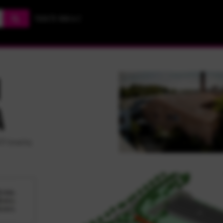
TICKETS VON A-Z
1
A
5737 Ismaning