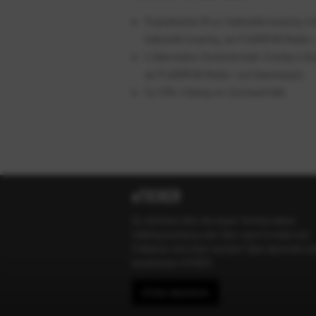
Flughafenlinie S8 zur Haltestelle lsmaning: Um
Haltestelle lsmaning, am PLAZAMEDIA Medien
U-Bahnstation Studentenstadt: Einstieg in Bus
am PLAZAMEDIA Medien- und Gewerbepark.
Ca. 5 Min. Fußweg zur Zuschauerhalle
eTICKER
Du möchtest über die neuen Termine deiner
Lieblingssendung oder über neue Formate und
Freikarten informiert werden? Dann abonniere d
kostenlosen eTICKER.
e
Ticker abonnieren