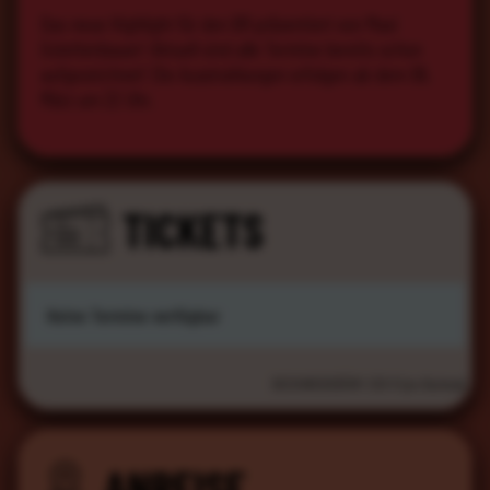
Das neue Highlight für den BR präsentiert von Maxi
Gstettenbauer! Aktuell sind alle Termine bereits schon
aufgezeichnet! Die Ausstrahlungen erfolgen ab dem 06.
März um 22 Uhr.
TICKETS
Keine Termine verfügbar
BUCHUNGSGEBÜHR: 3.00 € (pro Buchung)
ANREISE