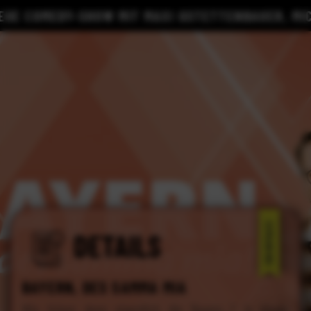
 COMEDY-SHOW MIT MAXI GSTETTENBAUER, MICHAEL
ISMANING
DETAILS
BAYERN, DES SAMMA MIA
Wie ticken denn eigentlich die Bayern…? In dieser